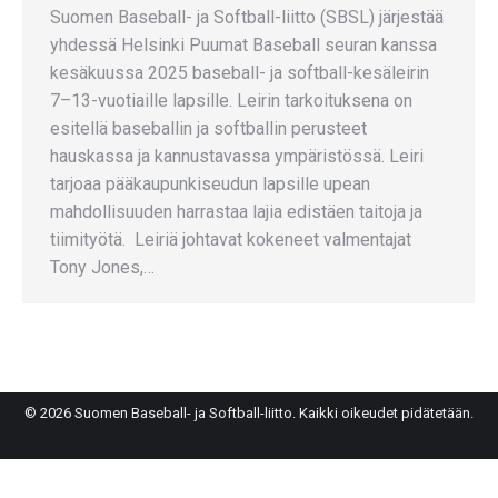
Suomen Baseball- ja Softball-liitto (SBSL) järjestää
yhdessä Helsinki Puumat Baseball seuran kanssa
kesäkuussa 2025 baseball- ja softball-kesäleirin
7–13-vuotiaille lapsille. Leirin tarkoituksena on
esitellä baseballin ja softballin perusteet
hauskassa ja kannustavassa ympäristössä. Leiri
tarjoaa pääkaupunkiseudun lapsille upean
mahdollisuuden harrastaa lajia edistäen taitoja ja
tiimityötä. Leiriä johtavat kokeneet valmentajat
Tony Jones,…
© 2026 Suomen Baseball- ja Softball-liitto. Kaikki oikeudet pidätetään.