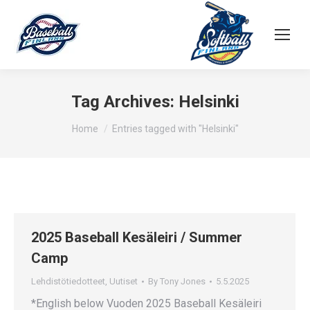
Tag Archives:
Helsinki
You are here:
Home
Entries tagged with "Helsinki"
2025 Baseball Kesäleiri / Summer
Camp
Lehdistötiedotteet
,
Uutiset
By
Tony Jones
5.5.2025
*English below Vuoden 2025 Baseball Kesäleiri