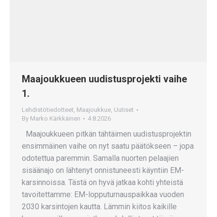
Maajoukkueen uudistusprojekti vaihe
1.
Lehdistötiedotteet
,
Maajoukkue
,
Uutiset
By
Marko Kärkkäinen
4.8.2026
Maajoukkueen pitkän tähtäimen uudistusprojektin
ensimmäinen vaihe on nyt saatu päätökseen – jopa
odotettua paremmin. Samalla nuorten pelaajien
sisäänajo on lähtenyt onnistuneesti käyntiin EM-
karsinnoissa. Tästä on hyvä jatkaa kohti yhteistä
tavoitettamme: EM-lopputurnauspaikkaa vuoden
2030 karsintojen kautta. Lämmin kiitos kaikille