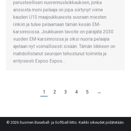
perusteellisen nuorennusleikkauksen, jonka
ansiosta moni pelaaja on jopa siirtynyt viime
kauden U15 maajoukkueesta suoraan miesten
rinkiin ja tulee pelaamaan tämän kesän EM-
karsinnoissa. Joukkueen tavoite on päräjätä 2030
vuoden EM-karsinnoissa ja siksi nuoria pelaajia
ajetaan nyt voimallisesti sisään. Tämän liikkeen on
mahdollistanut seurojen tehostunut toiminta ja
erityisesti Espoo Expos…
1
2
3
4
5
→
© 2026 Suomen Baseball- ja Softball-liitto. Kaikki oikeudet pidätetään.