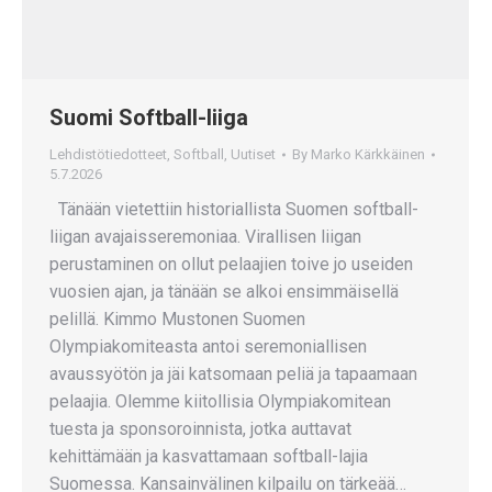
Suomi Softball-liiga
Lehdistötiedotteet
,
Softball
,
Uutiset
By
Marko Kärkkäinen
5.7.2026
Tänään vietettiin historiallista Suomen softball-
liigan avajaisseremoniaa. Virallisen liigan
perustaminen on ollut pelaajien toive jo useiden
vuosien ajan, ja tänään se alkoi ensimmäisellä
pelillä. Kimmo Mustonen Suomen
Olympiakomiteasta antoi seremoniallisen
avaussyötön ja jäi katsomaan peliä ja tapaamaan
pelaajia. Olemme kiitollisia Olympiakomitean
tuesta ja sponsoroinnista, jotka auttavat
kehittämään ja kasvattamaan softball-lajia
Suomessa. Kansainvälinen kilpailu on tärkeää…