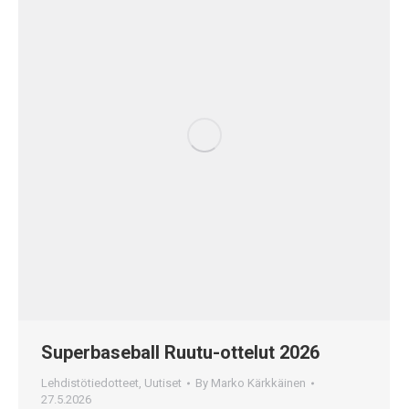
Superbaseball Ruutu-ottelut 2026
Lehdistötiedotteet
,
Uutiset
By
Marko Kärkkäinen
27.5.2026