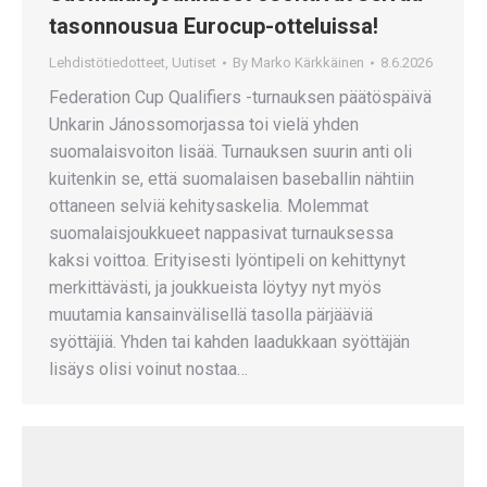
tasonnousua Eurocup-otteluissa!
Lehdistötiedotteet
,
Uutiset
By
Marko Kärkkäinen
8.6.2026
Federation Cup Qualifiers -turnauksen päätöspäivä
Unkarin Jánossomorjassa toi vielä yhden
suomalaisvoiton lisää. Turnauksen suurin anti oli
kuitenkin se, että suomalaisen baseballin nähtiin
ottaneen selviä kehitysaskelia. Molemmat
suomalaisjoukkueet nappasivat turnauksessa
kaksi voittoa. Erityisesti lyöntipeli on kehittynyt
merkittävästi, ja joukkueista löytyy nyt myös
muutamia kansainvälisellä tasolla pärjääviä
syöttäjiä. Yhden tai kahden laadukkaan syöttäjän
lisäys olisi voinut nostaa…