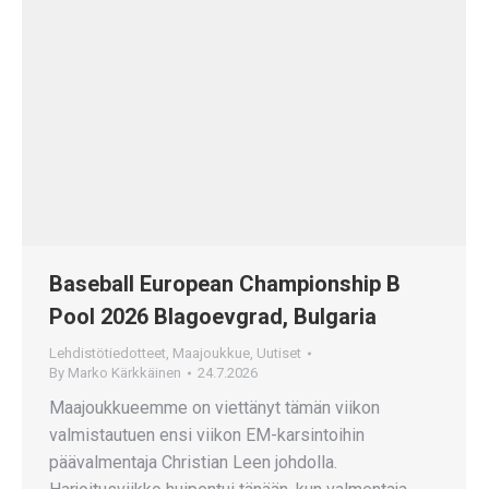
Baseball European Championship B
Pool 2026 Blagoevgrad, Bulgaria
Lehdistötiedotteet
,
Maajoukkue
,
Uutiset
By
Marko Kärkkäinen
24.7.2026
Maajoukkueemme on viettänyt tämän viikon
valmistautuen ensi viikon EM-karsintoihin
päävalmentaja Christian Leen johdolla.