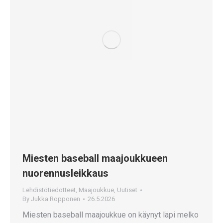
Miesten baseball maajoukkueen
nuorennusleikkaus
Lehdistötiedotteet
,
Maajoukkue
,
Uutiset
By
Jukka Ropponen
26.5.2026
Miesten baseball maajoukkue on käynyt läpi melko