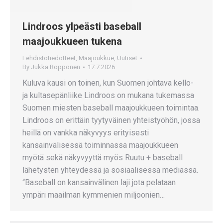
Lindroos ylpeästi baseball
maajoukkueen tukena
Lehdistötiedotteet
,
Maajoukkue
,
Uutiset
By
Jukka Ropponen
17.7.2026
Kuluva kausi on toinen, kun Suomen johtava kello-
ja kultasepänliike Lindroos on mukana tukemassa
Suomen miesten baseball maajoukkueen toimintaa.
Lindroos on erittäin tyytyväinen yhteistyöhön, jossa
heillä on vankka näkyvyys erityisesti
kansainvälisessä toiminnassa maajoukkueen
myötä sekä näkyvyyttä myös Ruutu + baseball
lähetysten yhteydessä ja sosiaalisessa mediassa.
“Baseball on kansainvälinen laji jota pelataan
ympäri maailman kymmenien miljoonien…