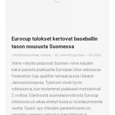
Eurocup tulokset kertovat baseballin
tason noususta Suomessa
Lehdistötiedotteet
,
Uutiset
By
Jukka Ropponen
8.6.2026
Viime viikolla pelasivat Suomen viime kauden
kaksi parasta joukkuetta Euroopan liiton alaisessa
Federation Cup qualifier turnauksessa Unkarin
Janossomorjassa. Tulokset olivat hyvin
rohkaisevia, kun molemmat joukkueet metsästivät
2 voittoa. Edellisistä suomalaisvoitoista Eurocup
otteluissa oli aikaa ehtinyt kulua jo toistakymmentä
vuotta. Suurin syy otteiden paranemiseen on
seurojen parempi panostus harjoitteluun ja