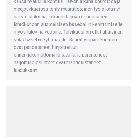
kansainvälisillä kentillä. Talven aikana seuroissa ja
maajoukkueissa tehty määrätietoinen työ alkaa nyt
näkyä tuloksina, ja kausi tarjoaa erinomaisen
lähtökohdan suomalaisen baseballin kehittämiselle
myös tulevina vuosina. Talvikausi on ollut aktiivinen
koko baseball-yhteisölle. Seurat ympäri Suomen
ovat panostaneet harjoitteluun
ennennäkemättömällä tavalla, ja parantuneet
harjoitusolosuhteet ovat mahdollistaneet
laadukkaan…