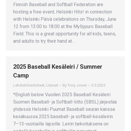
Finnish Baseball and Softball Federation are
hosting a free event, Helsinki Hits! in connection
with Helsinki Päivä celebrations on Thursday, June
12 from 13:00 to 18:00 at the Myllypuro Baseball
Field. This is a great opportunity for all kids, teens,
and adults to try their hand at…
2025 Baseball Kesäleiri / Summer
Camp
Lehdistötiedotteet
,
Uutiset
By
Tony Jones
5.5.2025
*English below Vuoden 2025 Baseball Kesäleiri
Suomen Baseball- ja Softball-liitto (SBSL) järjestää
yhdessä Helsinki Puumat Baseball seuran kanssa
kesäkuussa 2025 baseball- ja softball-kesäleirin
7–13-vuotiaille lapsille. Leirin tarkoituksena on