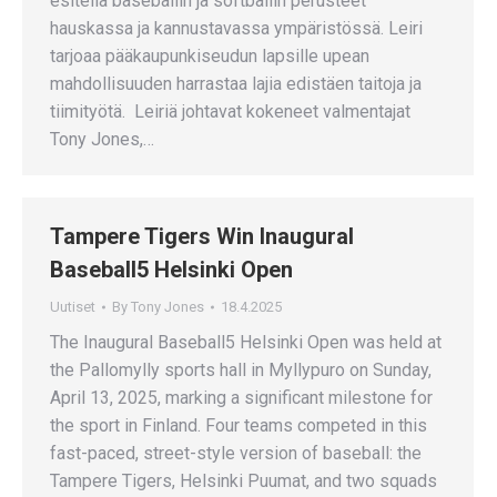
esitellä baseballin ja softballin perusteet
hauskassa ja kannustavassa ympäristössä. Leiri
tarjoaa pääkaupunkiseudun lapsille upean
mahdollisuuden harrastaa lajia edistäen taitoja ja
tiimityötä. Leiriä johtavat kokeneet valmentajat
Tony Jones,…
Tampere Tigers Win Inaugural
Baseball5 Helsinki Open
Uutiset
By
Tony Jones
18.4.2025
The Inaugural Baseball5 Helsinki Open was held at
the Pallomylly sports hall in Myllypuro on Sunday,
April 13, 2025, marking a significant milestone for
the sport in Finland. Four teams competed in this
fast-paced, street-style version of baseball: the
Tampere Tigers, Helsinki Puumat, and two squads