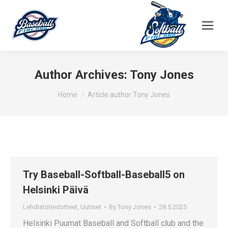
Author Archives:
Tony Jones
You are here:
Home
Article author Tony Jones
Try Baseball-Softball-Baseball5 on
Helsinki Päivä
Lehdistötiedotteet
,
Uutiset
By
Tony Jones
28.5.2025
Helsinki Puumat Baseball and Softball club and the