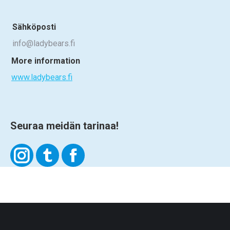
Sähköposti
info@ladybears.fi
More information
www.ladybears.fi
Seuraa meidän tarinaa!
Ladybears
Ladybears
Ladybears
on
on
on
Instagram
TikTok
Facebook