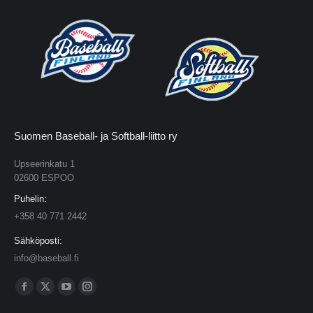
Suomen Baseball- ja Softball-liitto ry
Upseerinkatu 1
02600 ESPOO
Puhelin:
+358 40 771 2442
Sähköposti:
info@baseball.fi
Find us on:
Facebook
X
YouTube
Instagram