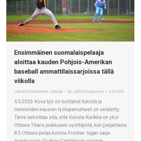
Ensimmäinen suomalaispelaaja
aloittaa kauden Pohjois-Amerikan
baseball ammattilaissarjoissa tällä
viikolla
Lehdistötiedotteet
,
Uutiset
By
Jukka Ropponen
4.5.2026
4.5.2026 Kova työ on tuottanut tulosta ja
menneiden kausien työlupamurheet on selätetty.
Tämä tarkoittaa sitä, että Konsta Kurikka on yksi
Ottawa Titans joukkueen syöttäjistä, kun perjantaina
8.5 Ottawa pelaa kotona Frontier liigan sarja-
avauksessa Quebec Capitalesia vastaan