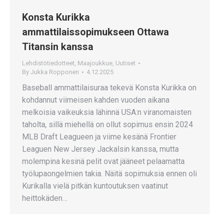
Konsta Kurikka
ammattilaissopimukseen Ottawa
Titansin kanssa
Lehdistötiedotteet
,
Maajoukkue
,
Uutiset
By
Jukka Ropponen
4.12.2025
Baseball ammattilaisuraa tekevä Konsta Kurikka on
kohdannut viimeisen kahden vuoden aikana
melkoisia vaikeuksia lähinnä USA:n viranomaisten
taholta, sillä miehellä on ollut sopimus ensin 2024
MLB Draft Leagueen ja viime kesänä Frontier
Leaguen New Jersey Jackalsin kanssa, mutta
molempina kesinä pelit ovat jääneet pelaamatta
työlupaongelmien takia. Näitä sopimuksia ennen oli
Kurikalla vielä pitkän kuntoutuksen vaatinut
heittokäden…