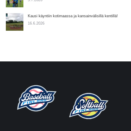
Kausi käyntiin kotimaassa ja kansainvälisillä kentillä!
16.6.2026