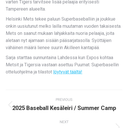
varten Tigers tarvitsee lisää pelaajia erityisesti
Tampereen alueelta.
Helsinki Mets tekee paluun Superbaseballiin ja joukkue
onkin uusiutunut melko lailla muutaman vuoden takaisesta.
Mets on saanut mukaan lahjakkaita nuoria pelaajia, joita
aletaan nyt ajamaan sisään pääsarjatasolla. Syöttäjien
vähäinen määrä lienee suurin Akilleen kantapää.
Sarja starttaa sunnuntaina Lahdessa kun Expos kohtaa
Metsit ja Tigersia vastaan asettuu Puumat. Superbasellin
otteluohjelma ja tilastot
löytyvät täältä!
Post
PREVIOUS
navigation
2025 Baseball Kesäleiri / Summer Camp
Previous
post:
NEXT