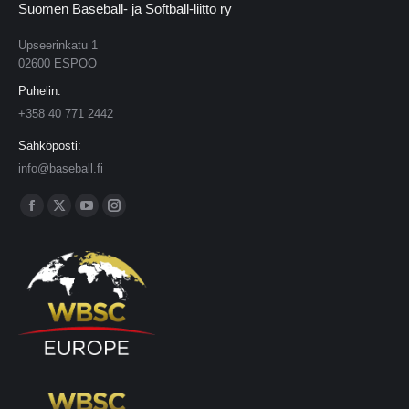
Suomen Baseball- ja Softball-liitto ry
Upseerinkatu 1
02600 ESPOO
Puhelin:
+358 40 771 2442
Sähköposti:
info@baseball.fi
Find us on:
Facebook
X
YouTube
Instagram
page
page
page
page
opens
opens
opens
opens
in
in
in
in
new
new
new
new
window
window
window
window