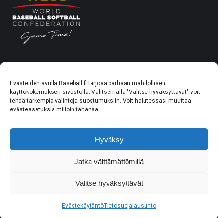
Liitto & yhteys
Evästeiden avulla Baseball.fi tarjoaa parhaan mahdollisen
Uutiset
käyttökokemuksen sivustolla. Valitsemalla "Valitse hyväksyttävät" voit
tehdä tarkempia valintoja suostumuksiin. Voit halutessasi muuttaa
Softball
evästeasetuksia milloin tahansa
Baseball5
Hyväksy
Kumppanit
Jatka välttämättömillä
Koulutus ja valmennus
Valitse hyväksyttävät
Aloita harrastus
Evästekäytäntö
Tietosuojalausunto