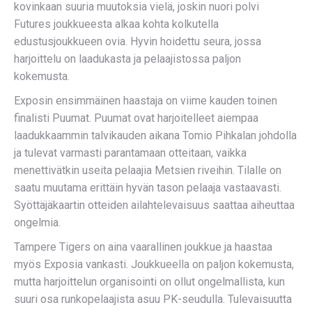
kovinkaan suuria muutoksia vielä, joskin nuori polvi
Futures joukkueesta alkaa kohta kolkutella
edustusjoukkueen ovia. Hyvin hoidettu seura, jossa
harjoittelu on laadukasta ja pelaajistossa paljon
kokemusta.
Exposin ensimmäinen haastaja on viime kauden toinen
finalisti Puumat. Puumat ovat harjoitelleet aiempaa
laadukkaammin talvikauden aikana Tomio Pihkalan johdolla
ja tulevat varmasti parantamaan otteitaan, vaikka
menettivätkin useita pelaajia Metsien riveihin. Tilalle on
saatu muutama erittäin hyvän tason pelaaja vastaavasti.
Syöttäjäkaartin otteiden ailahtelevaisuus saattaa aiheuttaa
ongelmia.
Tampere Tigers on aina vaarallinen joukkue ja haastaa
myös Exposia vankasti. Joukkueella on paljon kokemusta,
mutta harjoittelun organisointi on ollut ongelmallista, kun
suuri osa runkopelaajista asuu PK-seudulla. Tulevaisuutta