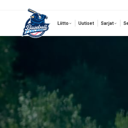
Liitto
Uutiset
Sarjat
S