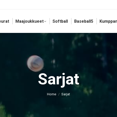
eurat
Maajoukkueet
Softball
Baseball5
Kumppan
Sarjat
You are here:
Home
Sarjat