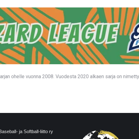
sarjan ohelle vuonna 2008. Vuodesta 2020 alkaen sarja on nimet
eball- ja Softball-liitto ry